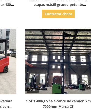
rar 180
etapas mástil grueso potente
lmacén
duradero cargador lateral opcional
Contactar ahora
Mostrar detalles
levadora
1.5t 1500kg Vna alcance de camión 7m
as con
7000mm Marca CE