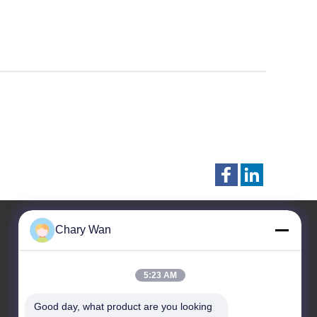
Chary Wan
Contactar Ahora
5:23 AM
Taizhou Kayond Machinery
Good day, what product are you looking 
Co.,Ltd