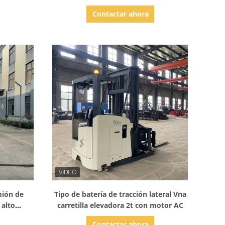
 de litio
Contactar ahora
Mostrar detalles
mión de
Tipo de batería de tracción lateral Vna
 alto
carretilla elevadora 2t con motor AC
7 m
Contactar ahora