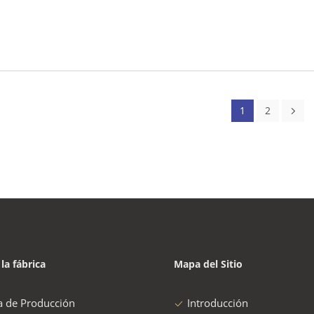
1
2
 la fábrica
Mapa del Sitio
a de Producción
Introducción