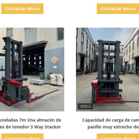
potente y duradero
certificación CE con batería
Contactar ahora
Contactar ahora
Mostrar detalles
Mostrar detalles
toneladas 7m Vna almacén de
Capacidad de carga de ca
es de tenedor 3 Way Stacker
pasillo muy estrecho de
rendimiento 1000 kg 
Contactar ahora
Contactar ahora