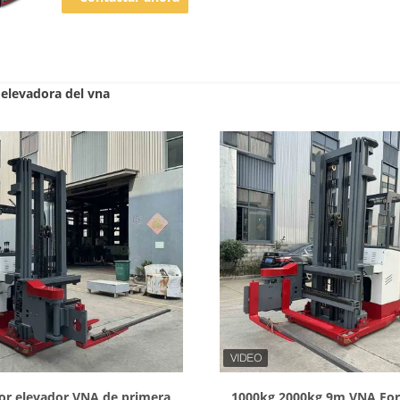
a elevadora del vna
Mostrar detalles
Mostrar detalles
or elevador VNA de primera
1000kg 2000kg 9m VNA For