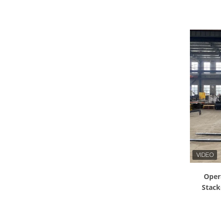
Oper
Stacke
elé