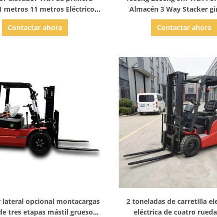
1 metros 11 metros Eléctrico
Almacén 3 Way Stacker gi
Direccional Espacio estrecho
grados para el uso de a
Contactar ahora
Contactar ahora
estrecho
Mostrar detalles
Mostrar detalles
 lateral opcional montacargas
2 toneladas de carretilla e
 de tres etapas mástil grueso
eléctrica de cuatro rued