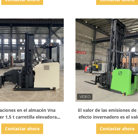
Mostrar detalles
Mostrar detalles
aciones en el almacén Vna
El valor de las emisiones de
r 1,5 t carretilla elevadora
efecto invernadero es el val
ctrica de pasillo estrecho
emisiones de gases de e
Contactar ahora
Contactar ahora
invernadero.