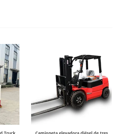
Mostrar detalles
d Truck
Camioneta elevadora diésel de tres