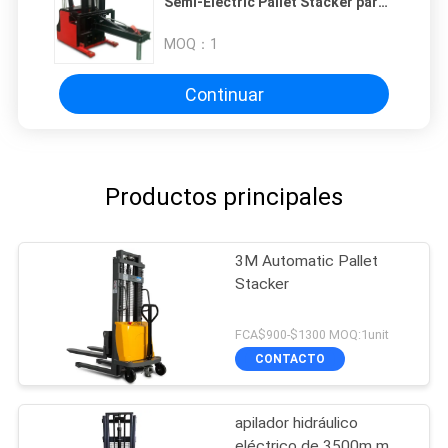
Semi-Electric Pallet Stacker para
necesidades versátiles
MOQ：
1
Continuar
Productos principales
3M Automatic Pallet
Stacker
FCA$900-$1300 MOQ:1unit
CONTACTO
apilador hidráulico
eléctrico de 3500m m