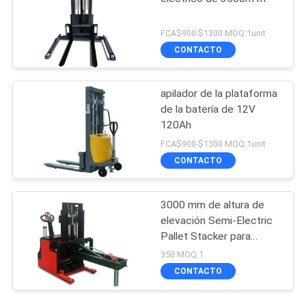
FCA$900-$1300 MOQ:1unit
CONTACTO
apilador de la plataforma
de la batería de 12V
120Ah
FCA$900-$1300 MOQ:1unit
CONTACTO
3000 mm de altura de
elevación Semi-Electric
Pallet Stacker para
necesidades versátiles
350 MOQ:1
CONTACTO