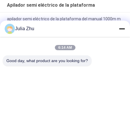
Apilador semi eléctrico de la plataforma
apilador semi eléctrico de la plataforma del manual 1000m m
de la batería 2000kg
Julia Zhu
Elevación de acero del palo KAD los 2.0M Power Hydraulic
Stacker del freno de pie 2T
6:14 AM
Alto apilador semi eléctrico automático permanente de la
Good day, what product are you looking for?
plataforma de la elevación 1500kg
Categorías Populares
Todos
Apilador De Paletas 
Apilador Semi 
Eléctrico
Eléctrico De La 
Plataforma
Apilador De La 
Apilador Manual De 
Elevación De La 
La Plataforma