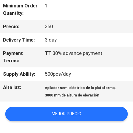
Minimum Order
1
DE
Quantity:
LA
Precio:
350
FÁBRICA
Delivery Time:
3 day
Payment
TT 30% advance payment
CONTROL
Terms:
DE
Supply Ability:
500pcs/day
CALIDAD
Alta luz:
,
Apilador semi eléctrico de la plataforma
3000 mm de altura de elevación
ÉNTRENOS
MEJOR PRECIO
EN
CONTACTO