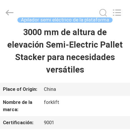
2026
Taizhou
Kayond
Machinery
Apilador semi eléctrico de la plataforma
Co.,Ltd.
All
3000 mm de altura de
HOGAR
Rights
Reserved.
elevación Semi-Electric Pallet
PRODUCTOS
Stacker para necesidades
versátiles
VIDEOS
Place of Origin:
China
SOBRE
Nombre de la
forklift
NOSOTROS
marca:
Certificación:
9001
VIAJE